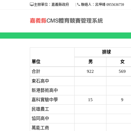
主辦單位：嘉義縣政府
聯絡人：呂坤峰 0955636759
各項統計-單位/競賽人次
排球
單位
男
女
合計
922
569
東石高中
新港藝術高中
嘉科實驗中學
15
9
民雄農工
協同高中
萬能工商