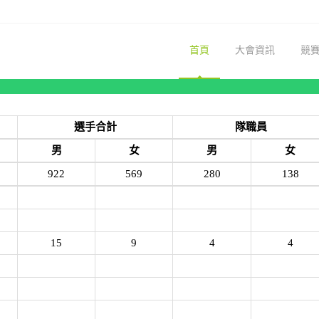
首頁
大會資訊
競
選手合計
隊職員
男
女
男
女
922
569
280
138
15
9
4
4