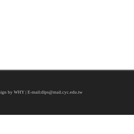
by WHY | E-mail:dlps@mail.cyc.edu.tw