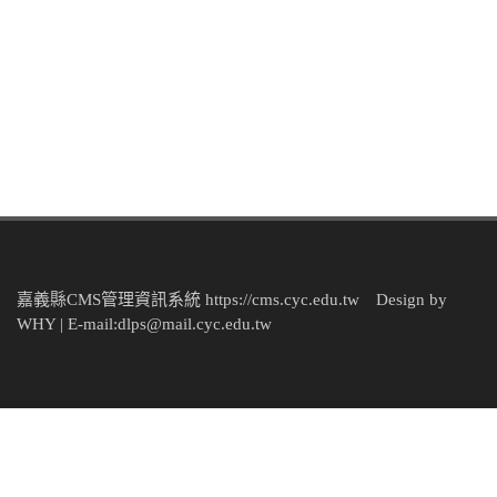
嘉義縣CMS管理資訊系統 https://cms.cyc.edu.tw Design by
WHY | E-mail:dlps@mail.cyc.edu.tw